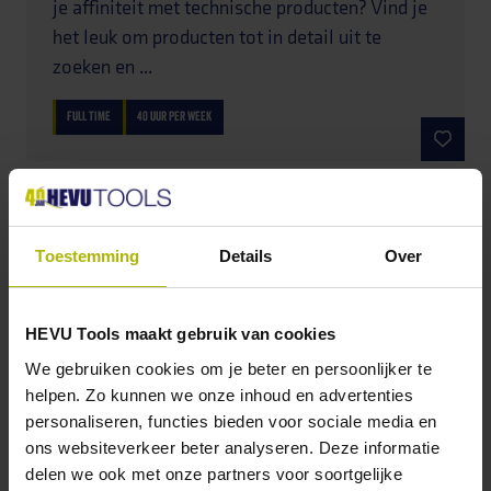
je affiniteit met technische producten? Vind je
het leuk om producten tot in detail uit te
zoeken en ...
FULL TIME
40 UUR PER WEEK
VULPLOEG MEDEWERKER
Ben jij student of scholier en wil je graag wat
Toestemming
Details
Over
bijverdienen naast je studie? Zoek je een
flexibele bijbaan die goed te combineren is
HEVU Tools maakt gebruik van cookies
met ...
We gebruiken cookies om je beter en persoonlijker te
helpen. Zo kunnen we onze inhoud en advertenties
PARTTIME
9 UUR PER WEEK
personaliseren, functies bieden voor sociale media en
ons websiteverkeer beter analyseren. Deze informatie
delen we ook met onze partners voor soortgelijke