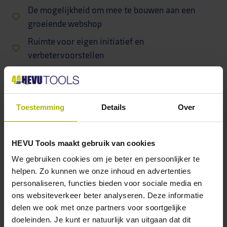
De mogelijkheid om mee te bouwen aan een
groeiende webshop
Ruimte voor eigen initiatief en
verbetervoorstellen
Markconform salaris en goede
arbeidsvoorwaarden
De leukste teamuitjes en natuurlijk lekkere
Toestemming
Details
Over
koffie!
HEVU Tools maakt gebruik van cookies
We gebruiken cookies om je beter en persoonlijker te
helpen. Zo kunnen we onze inhoud en advertenties
OVER HEVU TOOLS BV
personaliseren, functies bieden voor sociale media en
De beste kwaliteit voor de juiste prijs? Dan zit je
ons websiteverkeer beter analyseren. Deze informatie
goed bij Hevu Tools! Wij zijn een enthousiast
delen we ook met onze partners voor soortgelijke
doeleinden. Je kunt er natuurlijk van uitgaan dat dit
familiebedrijf dat volop aan het groeien is. Wij zijn